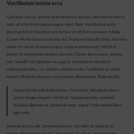
Vestibulum lacinia arcu
Quisque cursus, metus vitae pharetra auctor, sem massa mattis
sem, at interdum magna augue eget diam. Vestibulum ante
ipsum primis in faucibus orci luctus et ultrices posuere cubilia
Curae; Morbi lacinia molestie dui. Praesent blandit dolor. Sed non
quam. In vel mi sit amet augue congue elementum. Morbi in
ipsum sit amet pede facilisis laoreet. Donec lacus nunc, viverra
nec, blandit vel, egestas et, augue. Vestibulum tincidunt
malesuada tellus. Ut ultrices ultrices enim. Curabitur sit amet
mauris. Morbi in dui quis est pulvinar ullamcorper. Nulla facilisi.
Integer lacinia sollicitudin massa. Cras metus. Sed aliquet risus a
tortor. Integer id quam. Morbi mi. Quisque nisl felis, venenatis
tristique, dignissim in, ultrices sit amet, augue. Proin sodales libero
eget ante.
Aenean lectus elit, fermentum non, convallis id, sagittis at,
neque. Nullam mauris orci, aliquet et, iaculis et, viverra vitae,