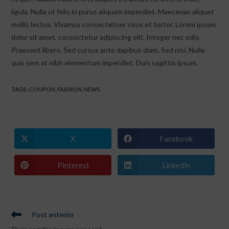
ligula. Nulla ut felis in purus aliquam imperdiet. Maecenas aliquet
mollis lectus. Vivamus consectetuer risus et tortor. Lorem ipsum
dolor sit amet, consectetur adipiscing elit. Integer nec odio.
Praesent libero. Sed cursus ante dapibus diam. Sed nisi. Nulla
quis sem at nibh elementum imperdiet. Duis sagittis ipsum.
TAGS
:
COUPON
,
FASHION
,
NEWS
X
Facebook
Abre
Abre
em
em
uma
uma
nova
nova
Pinterest
LinkedIn
Abre
Abre
janela
janela
em
em
uma
uma
nova
nova
janela
janela
Leia
Post anterior
mais