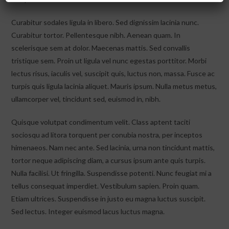
Curabitur sodales ligula in libero. Sed dignissim lacinia nunc.
Curabitur tortor. Pellentesque nibh. Aenean quam. In
scelerisque sem at dolor. Maecenas mattis. Sed convallis
tristique sem. Proin ut ligula vel nunc egestas porttitor. Morbi
lectus risus, iaculis vel, suscipit quis, luctus non, massa. Fusce ac
turpis quis ligula lacinia aliquet. Mauris ipsum. Nulla metus metus,
ullamcorper vel, tincidunt sed, euismod in, nibh.
Quisque volutpat condimentum velit. Class aptent taciti
sociosqu ad litora torquent per conubia nostra, per inceptos
himenaeos. Nam nec ante. Sed lacinia, urna non tincidunt mattis,
tortor neque adipiscing diam, a cursus ipsum ante quis turpis.
Nulla facilisi. Ut fringilla. Suspendisse potenti. Nunc feugiat mi a
tellus consequat imperdiet. Vestibulum sapien. Proin quam.
Etiam ultrices. Suspendisse in justo eu magna luctus suscipit.
Sed lectus. Integer euismod lacus luctus magna.