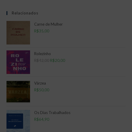
Relacionados
Carne de Mulher
R$
35,00
Rolezinho
R$
42,00
O
R$
20,00
O
preço
preço
original
atual
era:
é:
Várzea
R$
50,00
R$42,00.
R$20,00.
Os Dias Trabalhados
R$
64,90