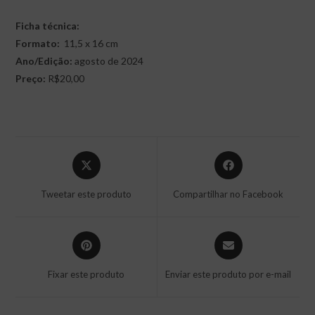
Ficha técnica:
Formato:
11,5 x 16 cm
Ano/Edição:
agosto de 2024
Preço:
R$20,00
Abre
Abre
em
em
uma
uma
Tweetar este produto
Compartilhar no Facebook
nova
nova
janela
janela
Abre
Abre
em
em
uma
uma
Fixar este produto
Enviar este produto por e-mail
nova
nova
janela
janela