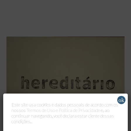
ok
Este site usa cookies e dados pessoais de acordo com os
nossos
Termos de Uso e Política de Privacidade
e, ao
continuar navegando, você declara estar ciente dessas
condições.