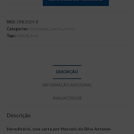
quantidade
SKU:
ZINE2024-B
Categorias:
Artesanais
,
Contos
,
Livros
Tags:
infantil
,
livro
DESCRIÇÃO
INFORMAÇÃO ADICIONAL
AVALIAÇÕES (0)
Descrição
Hereditário, zine carta
por Marcelo da Silva Antunes