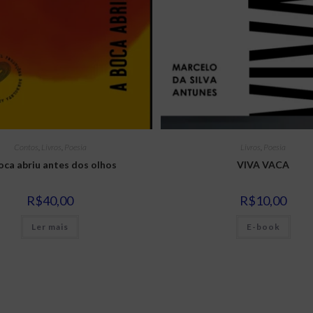
Contos
,
Livros
,
Poesia
Livros
,
Poesia
oca abriu antes dos olhos
VIVA VACA
R$
40,00
R$
10,00
Ler mais
E-book