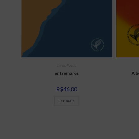
Livros
,
Poesia
entremarés
A b
R$
46,00
Ler mais