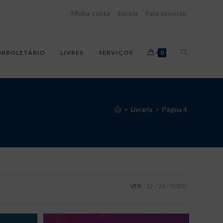
Minha conta
Sacola
Fale conosco
ALTERNAR
ORBOLETÁRIO
LIVRES
SERVIÇOS
0
PESQUISA
>
Livraria
>
Página 4
DO
VER:
12
24
TUDO
SITE