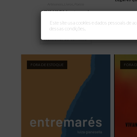
Artesanais
,
Livros
,
Poesia
VIVA VACA (cartonera)
Este site usa cookies e dados pessoais de 
R$
40,00
dessas condições.
Adicionar ao carrinho
FORA DE ESTOQUE
FORA 