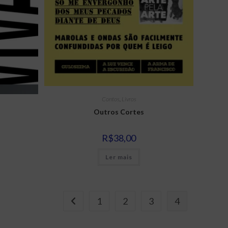
Contos
,
Livros
Outros Cortes
R$
38,00
Ler mais
1
2
3
4