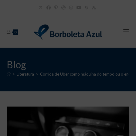
Ir
para
o
conteúdo
0
Blog
>
Literatura
>
Corrida de Uber como máquina do tempo ou o encon