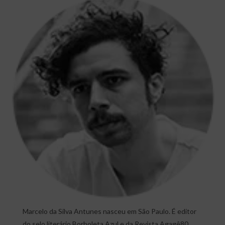
Marcelo da Silva Antunes nasceu em São Paulo. É editor
do selo literário Borboleta Azul e da Revista Agagê80