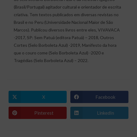
(Brasil/Portugal) agitador cultural e orientador de escrita
criativa. Tem textos publicados em diversas revistas no
Brasil e no Peru (Universidade Nacional Maior de São
Marcos). Publicou diversos livros entre eles, VIVAVACA
-2017, SP: Sem Patuá (editora Patuá) – 2018, Outros
Cortes (Selo Borboleta Azul) -2019, Manifesto da hora
que o couro come (Selo Borboleta Azul) -2020 e
Tragédias (Selo Borboleta Azul) – 2022.
X
Facebook
Abre
Abre
em
em
uma
uma
nova
nova
Pinterest
LinkedIn
Abre
Abre
janela
janela
em
em
uma
uma
nova
nova
janela
janela