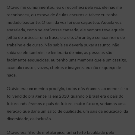
Otávio me cumprimentou, eu o reconheci pela voz, ele não me
reconheceu, eu estava de óculos escuros e talvez eu tenha
mudado bastante. O tom da voz foi que caguetou. Aquela voz
anasalada, como se estivesse cansado, ele sempre teve aquele
jeitão de articular uma frase, era ele. Um antigo companheiro de
trabalho e de curso. Não sabia se deveria puxar assunto, não
sabia se ele também se lembraria de mim, as pessoas são
facilmente esquecidas, eu tenho uma memória que é um castigo,
acumulo rostos, vozes, cheiros e imagens, eu não esqueço de
nada.
Otávio era um menino prodígio, todos nós éramos, ao menos isso
foi vendido pra gente, lá em 2010, quando o Brasil era o país do
futuro, nós éramos o país do futuro, muito futuro, seríamos uma
geração que daria um salto de qualidade, um país da educação, da
diversidade, da inclusão.
Otávio era filho de metalúrgico, tinha feito faculdade pelo