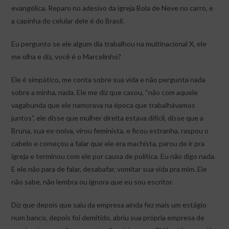
evangélica. Reparo no adesivo da igreja Bola de Neve no carro, e
a capinha do celular dele é do Brasil.
Eu pergunto se ele algum dia trabalhou na multinacional X, ele
me olha e diz, você é o Marcelinho?
Ele é simpático, me conta sobre sua vida e não pergunta nada
sobre a minha, nada. Ele me diz que casou, “não com aquele
vagabunda que ele namorava na época que trabalhávamos
juntos”, ele disse que mulher direita estava difícil, disse que a
Bruna, sua ex-noiva, virou feminista, e ficou estranha, raspou o
cabelo e começou a falar que ele era machista, parou de ir pra
igreja e terminou com ele por causa de política. Eu não digo nada.
E ele não para de falar, desabafar, vomitar sua vida pra mim. Ele
não sabe, não lembra ou ignora que eu sou escritor.
Diz que depois que saiu da empresa ainda fez mais um estágio
num banco, depois foi demitido, abriu sua própria empresa de