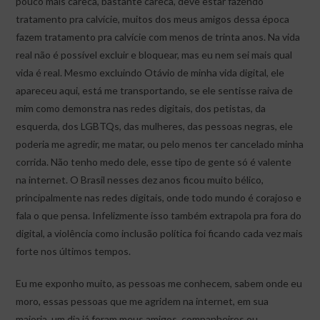
pouco mais careca, bastante careca, deve estar fazendo
tratamento pra calvície, muitos dos meus amigos dessa época
fazem tratamento pra calvície com menos de trinta anos. Na vida
real não é possível excluir e bloquear, mas eu nem sei mais qual
vida é real. Mesmo excluindo Otávio de minha vida digital, ele
apareceu aqui, está me transportando, se ele sentisse raiva de
mim como demonstra nas redes digitais, dos petistas, da
esquerda, dos LGBTQs, das mulheres, das pessoas negras, ele
poderia me agredir, me matar, ou pelo menos ter cancelado minha
corrida. Não tenho medo dele, esse tipo de gente só é valente
na internet. O Brasil nesses dez anos ficou muito bélico,
principalmente nas redes digitais, onde todo mundo é corajoso e
fala o que pensa. Infelizmente isso também extrapola pra fora do
digital, a violência como inclusão política foi ficando cada vez mais
forte nos últimos tempos.
Eu me exponho muito, as pessoas me conhecem, sabem onde eu
moro, essas pessoas que me agridem na internet, em sua
maioria, um dia já foram meus amigos, companheiros ou