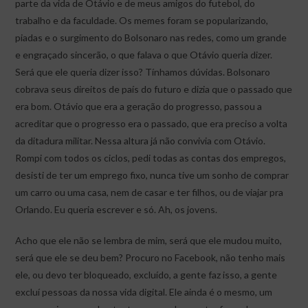
parte da vida de Otávio e de meus amigos do futebol, do
trabalho e da faculdade. Os memes foram se popularizando,
piadas e o surgimento do Bolsonaro nas redes, como um grande
e engraçado sincerão, o que falava o que Otávio queria dizer.
Será que ele queria dizer isso? Tínhamos dúvidas. Bolsonaro
cobrava seus direitos de país do futuro e dizia que o passado que
era bom. Otávio que era a geração do progresso, passou a
acreditar que o progresso era o passado, que era preciso a volta
da ditadura militar. Nessa altura já não convivia com Otávio.
Rompi com todos os ciclos, pedi todas as contas dos empregos,
desisti de ter um emprego fixo, nunca tive um sonho de comprar
um carro ou uma casa, nem de casar e ter filhos, ou de viajar pra
Orlando. Eu queria escrever e só. Ah, os jovens.
Acho que ele não se lembra de mim, será que ele mudou muito,
será que ele se deu bem? Procuro no Facebook, não tenho mais
ele, ou devo ter bloqueado, excluído, a gente faz isso, a gente
excluí pessoas da nossa vida digital. Ele ainda é o mesmo, um