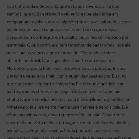
não tinha nada e depois diz que estamos vivendo o fim dos
tempos, que tudo está muito violento e que ele pensa em
comprar um revólver, que se alguém tentasse assaltar ele, esses
meninos que usam craque, ele dava um tiro na cara dessas
pessoas sem dó. Porque ele trabalha muito pra ser roubado por
marginais. Que o carro, ele nem terminou de pagar ainda, que ele
mora com os sogros e que o preço do IPhone dele foi um
absurdo no Brasil. Que a gasolina é muito cara e que no
Nordeste é que tá bom, pois os governos são petistas. Ele me
pergunta se eu ainda falo com alguém da nossa época. Eu digo
que nunca mais encontrei ninguém. Ele diz que ainda fala com
muitos, que os chefes ainda jogam bola com ele e fazem um
churrasco, me convida pra colar com eles qualquer dia, pede meu
WhatsApp, fala pra gente marcar uma cerveja e depois cala. Ele
olhou pra minha cara, deve ter entendido, ou não. Deve ter se
recordado ou visto minhas tatuagens e meu cabelo descolorido,
minha calça vermelha e minha barba por fazer, não sei se ele
repara nisso, nem isso são marcadores de alguma coisa, acho que