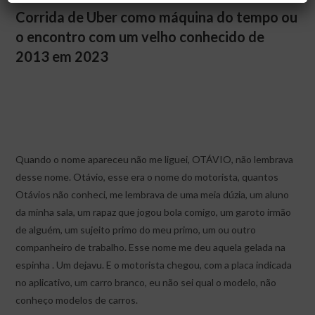
Corrida de Uber como máquina do tempo ou
o encontro com um velho conhecido de
2013 em 2023
Quando o nome apareceu não me liguei, OTÁVIO, não lembrava
desse nome. Otávio, esse era o nome do motorista, quantos
Otávios não conheci, me lembrava de uma meia dúzia, um aluno
da minha sala, um rapaz que jogou bola comigo, um garoto irmão
de alguém, um sujeito primo do meu primo, um ou outro
companheiro de trabalho. Esse nome me deu aquela gelada na
espinha . Um dejavu. E o motorista chegou, com a placa indicada
no aplicativo, um carro branco, eu não sei qual o modelo, não
conheço modelos de carros.